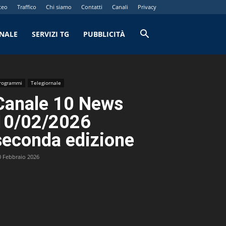
teo
Traffico
Chi siamo
Contatti
Canali
Privacy
RNALE
SERVIZI TG
PUBBLICITÀ
rogrammi
Telegiornale
Canale 10 News
10/02/2026
seconda edizione
0 Febbraio 2026