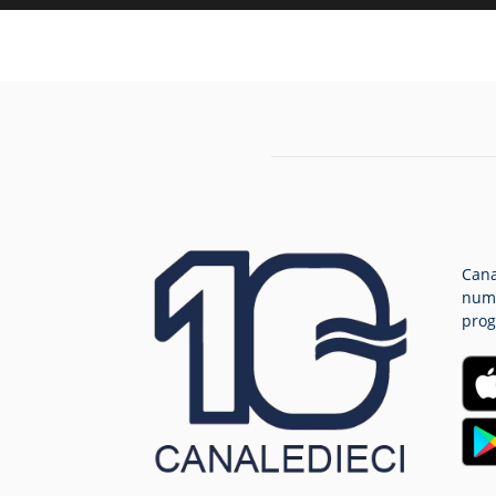
Cana
nume
prog