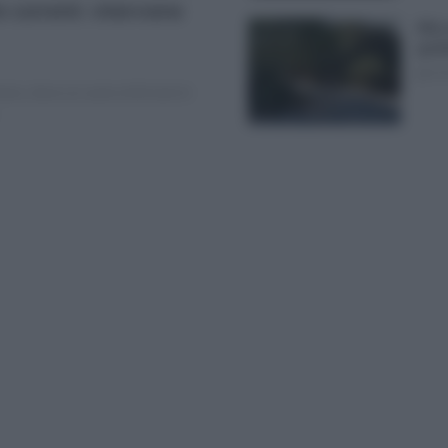
e correnti: interviene
Alla 
guid
giove
icino, dove un uomo di 63 anni è
.