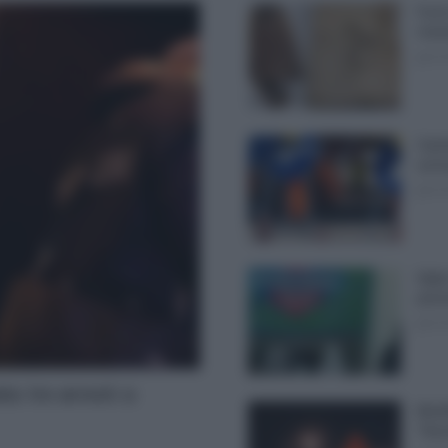
Furto
mist
giove
Canti
sul 
giove
Hijab
pisci
giove
: tre arresti a
Modif
Tibur