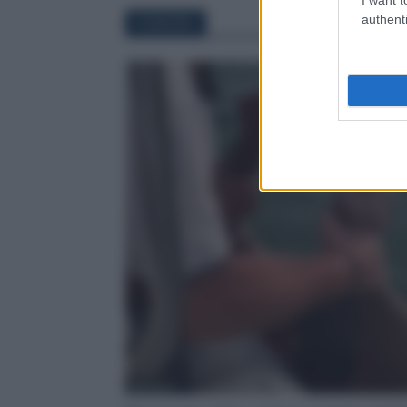
authenti
FIUMICINO
Apertura