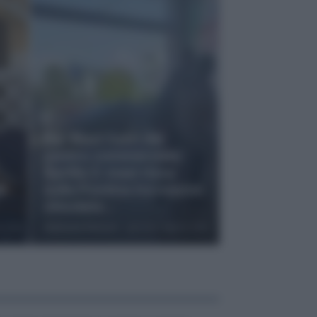
Far West fuori dal
centro commerciale
Aprilia 2: maxi rissa
di
sulla Pontina tra mazze
chiodate...
to 2026
Adelaide Pierucci
-
giovedì 6 Agosto 2026