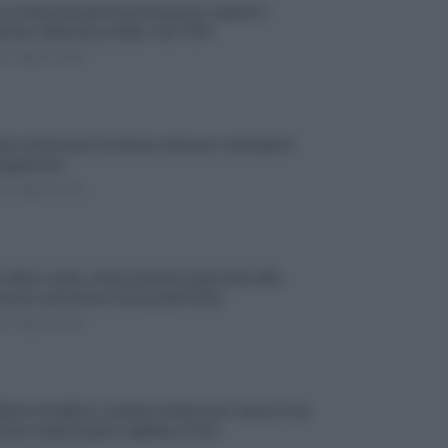
 in chiesa durante la processione: sparito il
erioso «Mortuorum liber» del 1595
dì 6 Agosto 2026
eri notturni per la tranvia, chiusure e deviazioni
lungotevere
dì 6 Agosto 2026
, bikini e relax: a Roma la prima giornata nella
na per sole donne (tra le polemiche)
dì 6 Agosto 2026
iche al traffico e cantieri notturni per i lavori in via
tina: scatta il piano viabilità a Tivoli