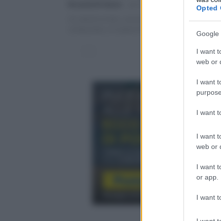
Riccardo Di Vanna
-
giovedì 6 Agosto 2026
Opted 
Un calcolo errato, o più probabilmente un momento 
conducente, e il camion finisce per urtare contro la p
Google 
I want t
web or d
I want t
purpose
I want 
I want t
web or d
I want t
or app.
I want t
I want t