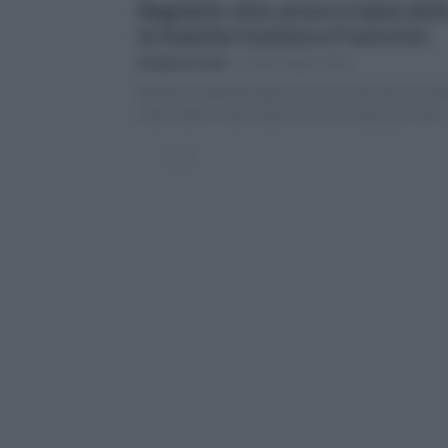
Bagnante oltre un’ora in balia dell
la Guardia Costiera a Fiumicino
Giovanni Crocè
-
lunedì 3 Agosto 2026
Momenti di grande apprensione sul litorale di Fium
stato tratto in salvo dopo essere rimasto per oltre..