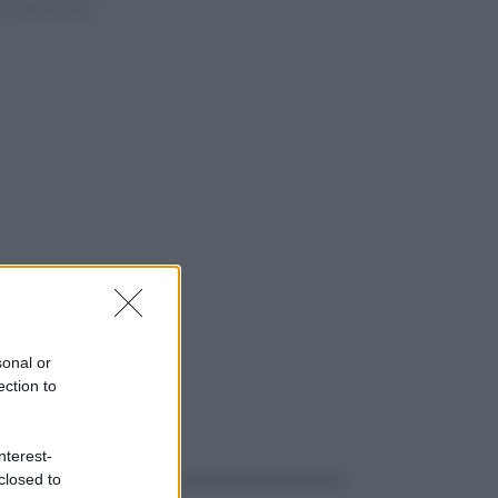
dì 6 Agosto 2026
sonal or
ection to
nterest-
closed to