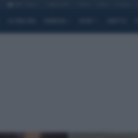
C
29.8
7 Agosto 2026
Meteo
Traffico
Chi siamo
Roma
ULTIMA ORA
RUBRICHE
SPORT
DIRETTA
T