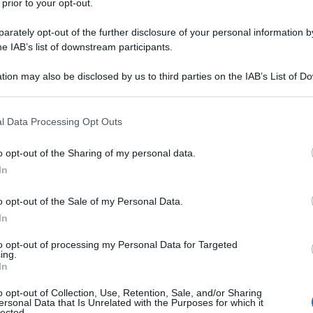
 prior to your opt-out.
Sotto
lidi d
rately opt-out of the further disclosure of your personal information by
giove
he IAB’s list of downstream participants.
tion may also be disclosed by us to third parties on the IAB’s List of 
 that may further disclose it to other third parties.
Ince
 that this website/app uses one or more Google services and may gath
l Data Processing Opt Outs
alber
including but not limited to your visit or usage behaviour. You may click 
giove
 to Google and its third-party tags to use your data for below specifi
o opt-out of the Sharing of my personal data.
ogle consent section.
In
o opt-out of the Sale of my Personal Data.
Blit
di Os
In
merco
to opt-out of processing my Personal Data for Targeted
ing.
In
un attimo sulla via del
o opt-out of Collection, Use, Retention, Sale, and/or Sharing
Zuff
ersonal Data that Is Unrelated with the Purposes for which it
ferma
lected.