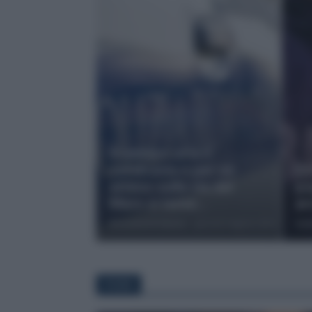
Il camion urta il
cavalcavia e per un
Dr
attimo sulla via del
po
Mare si teme...
ar
Riccardo Di Vanna
-
giovedì 6 Agosto 2026
Ade
ROMA