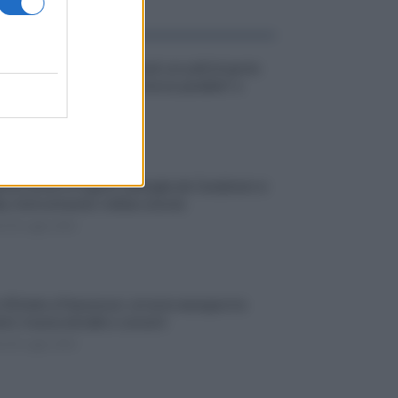
tti d’alta moda confezionati con pelli di specie
ette: smascherato il “commercio parallelo” a
icino
o 1 Agosto 2026
ente shock a Fregene: pattuglia dei Carabinieri si
ta, feriti entrambi i militari a bordo
dì 30 Luglio 2026
d’Estate a Passoscuro: al via la rassegna tra
ret, musica da ballo e concerti
dì 30 Luglio 2026