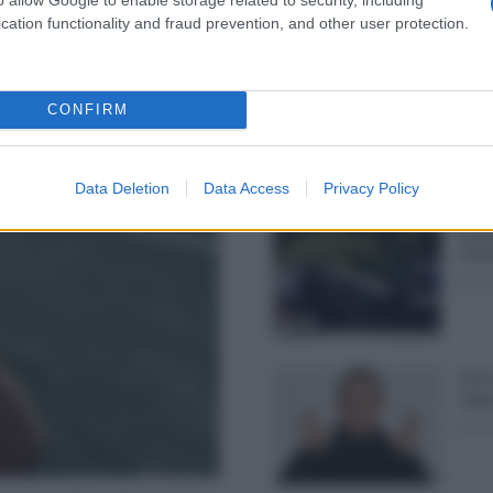
cation functionality and fraud prevention, and other user protection.
Prodo
prot
CONFIRM
Fium
sabat
Data Deletion
Data Access
Privacy Policy
Incid
ribal
giove
Sere 
caba
giove