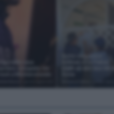
Sotto sequestro
oga nella casa
Urbinati e Le Palme:
polare occupata: tre
sigilli ad altri due lidi 
resti a Monterotondo
Ostia
laide Pierucci
-
giovedì 6 Agosto 2026
Riccardo Di Vanna
-
giovedì 6 Agos