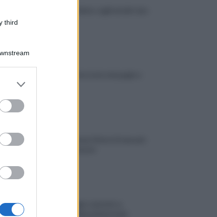
 sequestro Urbinati e Le Palme: sigilli ad altri due
i Ostia
 third
dì 6 Agosto 2026
Downstream
ndio a Casal Palocco: fiamme tra le sterpaglie e
er and store
i bruciati
to grant or
dì 6 Agosto 2026
ed purposes
z nell’ex moschea della Colonia Vittorio Emanuele
tia: tre arresti e cinque denunce
ledì 5 Agosto 2026
a sulla Metromare, convoglio costretto a
rsi: sul posto gli agenti della polizia locale