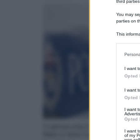
third parties
You may sepa
parties on t
This informa
Participants
Please note
Persona
information 
deny consent
I want t
in below Go
Opted 
I want t
Opted 
I want 
Advertis
Apertura
Opted 
Il camion urta il cavalcavia e per 
I want t
Mare si teme il peggio
of my P
was col