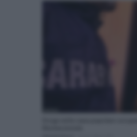
Apertura
Droga nella casa popolare occupata
Monterotondo
Adelaide Pierucci
-
giovedì 6 Agosto 2026