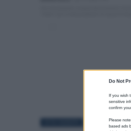
Una casa popolare occupata abusivamente e trasfo
"fortino" per il confezionamento e lo spaccio di dr
Do Not Pr
If you wish 
sensitive in
confirm your
Please note
OSTIA X MUNICIPIO
based ads b