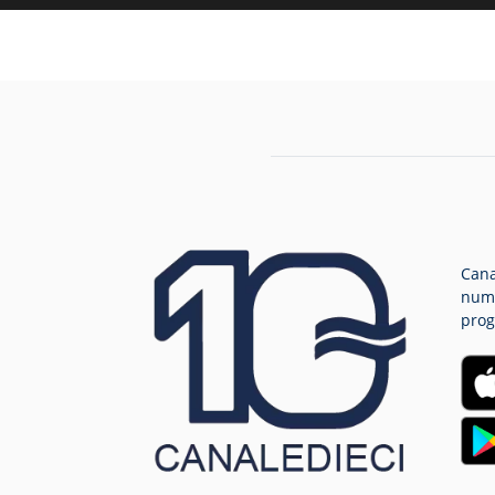
Cana
nume
prog