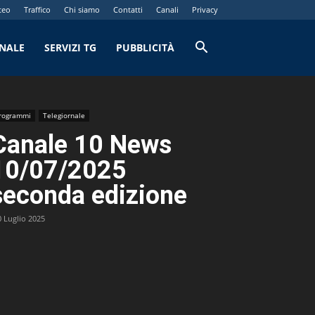
teo
Traffico
Chi siamo
Contatti
Canali
Privacy
RNALE
SERVIZI TG
PUBBLICITÀ
rogrammi
Telegiornale
Canale 10 News
10/07/2025
seconda edizione
0 Luglio 2025