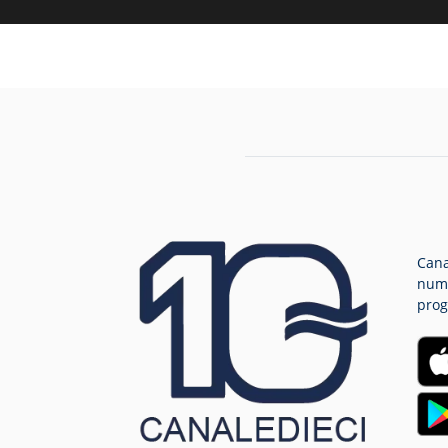
Cana
nume
prog