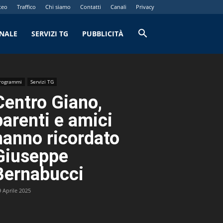
teo
Traffico
Chi siamo
Contatti
Canali
Privacy
RNALE
SERVIZI TG
PUBBLICITÀ
rogrammi
Servizi TG
Centro Giano,
parenti e amici
hanno ricordato
Giuseppe
Bernabucci
9 Aprile 2025