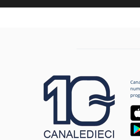
Cana
nume
prog