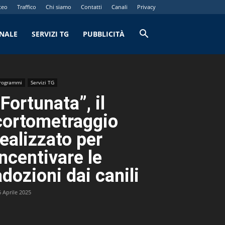
teo
Traffico
Chi siamo
Contatti
Canali
Privacy
RNALE
SERVIZI TG
PUBBLICITÀ
rogrammi
Servizi TG
“Fortunata”, il
cortometraggio
realizzato per
incentivare le
adozioni dai canili
6 Aprile 2025