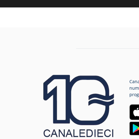
Cana
nume
prog