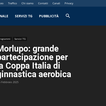
teo
Traffico
Chi siamo
Contatti
Canali
Privacy
RNALE
SERVIZI TG
PUBBLICITÀ
rogrammi
Servizi TG
Morlupo: grande
partecipazione per
la Coppa Italia di
ginnastica aerobica
6 Febbraio 2025