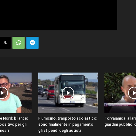
e Nord: bilancio
Fiumicino, trasporto scolastico:
Torvaianica: allar
ositivo per gli
sono finalmente in pagamento
giardini pubblici
lneari
gli stipendi degli autisti