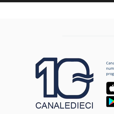
Cana
nume
prog