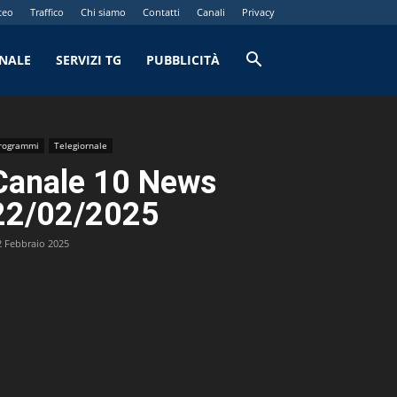
teo
Traffico
Chi siamo
Contatti
Canali
Privacy
RNALE
SERVIZI TG
PUBBLICITÀ
rogrammi
Telegiornale
Canale 10 News
22/02/2025
2 Febbraio 2025