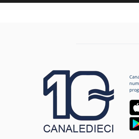
Cana
nume
prog