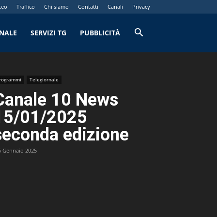
teo
Traffico
Chi siamo
Contatti
Canali
Privacy
RNALE
SERVIZI TG
PUBBLICITÀ
rogrammi
Telegiornale
Canale 10 News
15/01/2025
seconda edizione
5 Gennaio 2025