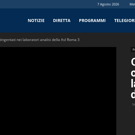
7 Agosto 2026
Me
tv
NOTIZIE
DIRETTA
PROGRAMMI
TELEGIO
tingentati nei laboratori analisi della Asl Roma 3
P
1