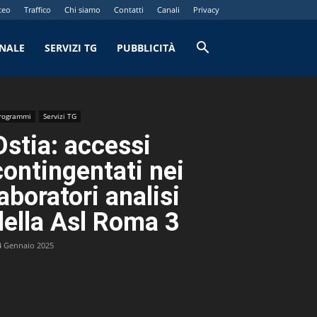
teo
Traffico
Chi siamo
Contatti
Canali
Privacy
RNALE
SERVIZI TG
PUBBLICITÀ
rogrammi
Servizi TG
Ostia: accessi
contingentati nei
laboratori analisi
della Asl Roma 3
4 Gennaio 2025