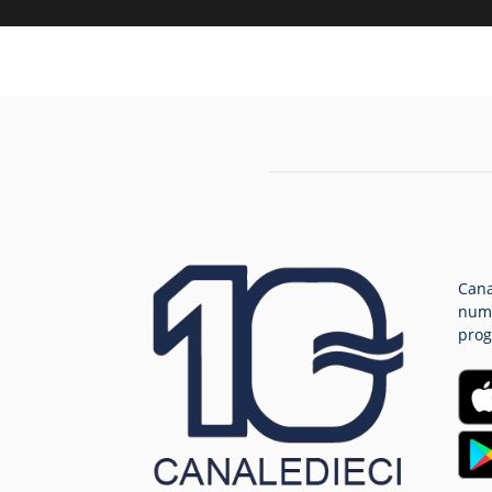
Cana
nume
prog