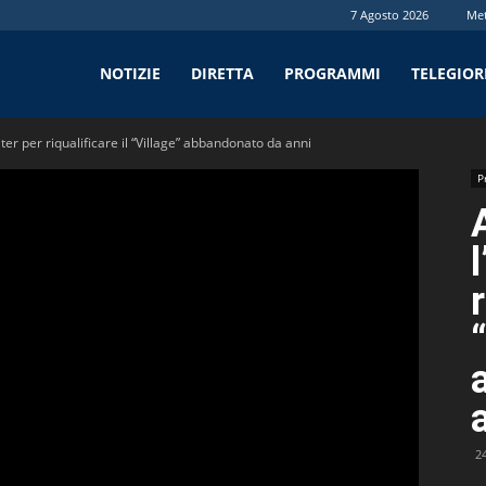
7 Agosto 2026
Me
tv
NOTIZIE
DIRETTA
PROGRAMMI
TELEGIO
l’iter per riqualificare il “Village” abbandonato da anni
P
l
r
2