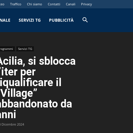
teo
Traffico
Chi siamo
Contatti
Canali
Privacy
RNALE
SERVIZI TG
PUBBLICITÀ
rogrammi
Servizi TG
Acilia, si sblocca
’iter per
iqualificare il
“Village”
abbandonato da
anni
4 Dicembre 2024