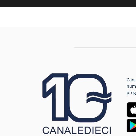
Cana
nume
prog