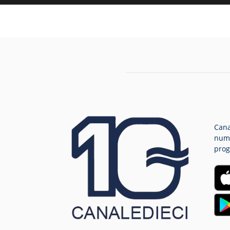
Cana
nume
prog