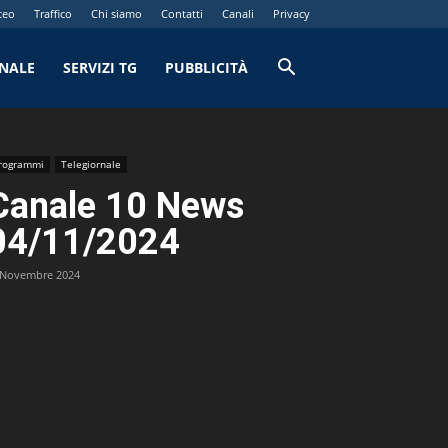
teo
Traffico
Chi siamo
Contatti
Canali
Privacy
RNALE
SERVIZI TG
PUBBLICITÀ
rogrammi
Telegiornale
Canale 10 News
04/11/2024
 Novembre 2024