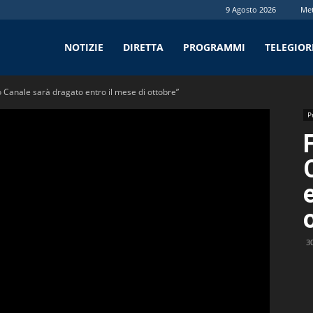
9 Agosto 2026
Me
tv
NOTIZIE
DIRETTA
PROGRAMMI
TELEGIO
to Canale sarà dragato entro il mese di ottobre”
P
3