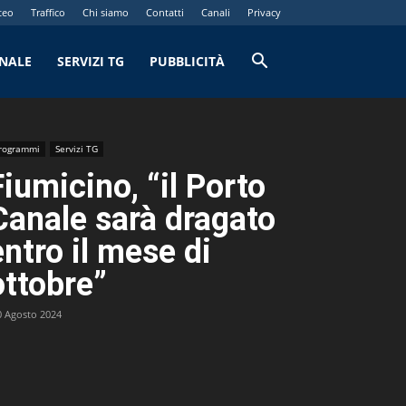
teo
Traffico
Chi siamo
Contatti
Canali
Privacy
RNALE
SERVIZI TG
PUBBLICITÀ
rogrammi
Servizi TG
Fiumicino, “il Porto
Canale sarà dragato
entro il mese di
ottobre”
0 Agosto 2024