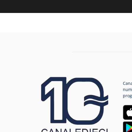
Cana
nume
prog