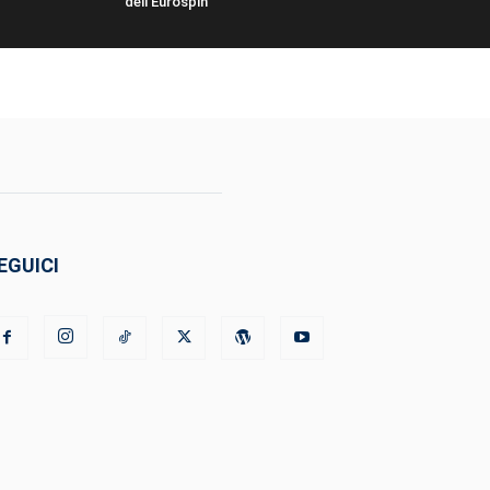
dell’Eurospin”
EGUICI